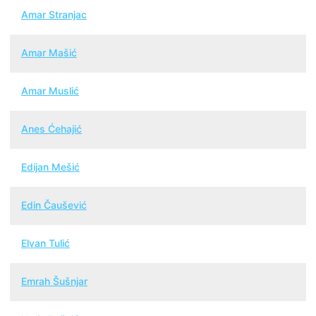
Amar Stranjac
Amar Mašić
Amar Muslić
Anes Ćehajić
Edijan Mešić
Edin Čaušević
Elvan Tulić
Emrah Šušnjar