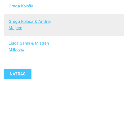
Grega Kološa
Grega Kološa & Andrej
Majcen
Ljuca Sanin & Mladen
Milković
NATRAG