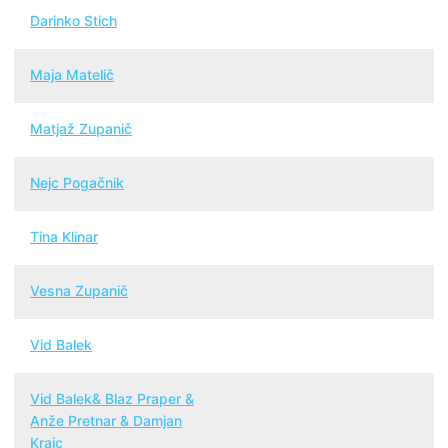
Darinko Stich
Maja Matelič
Matjaž Zupanič
Nejc Pogačnik
Tina Klinar
Vesna Zupanič
Vid Balek
Vid Balek& Blaz Praper &
Anže Pretnar & Damjan
Krajc