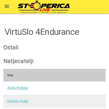

VirtuSlo 4Endurance
Ostali
Natjecatelji
Ime
Anže Pretnar
Damjan Krajc