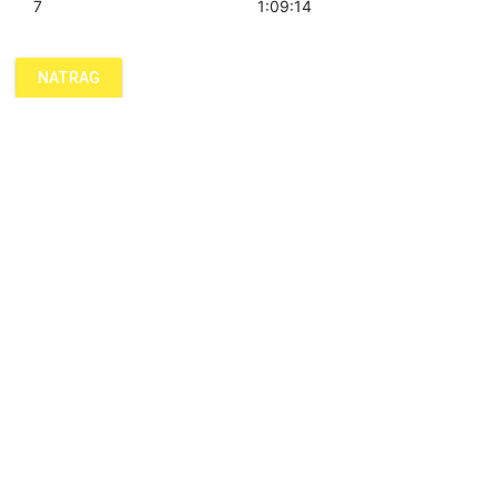
7
1:09:14
NATRAG