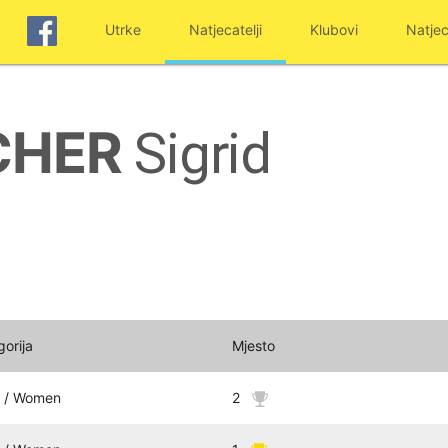
Utrke
Natjecatelji
Klubovi
Natjec
CHER
Sigrid
gorija
Mjesto
 / Women
2