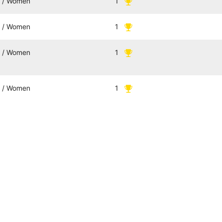
 / Women
1
 / Women
1
 / Women
1
 / Women
1