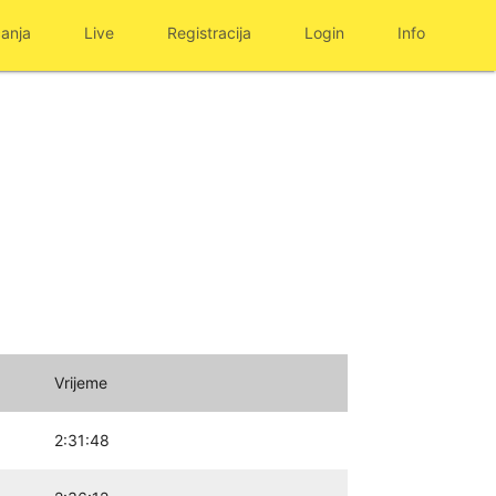
anja
Live
Registracija
Login
Info
Vrijeme
2:31:48