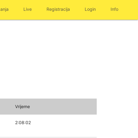
anja
Live
Registracija
Login
Info
Vrijeme
2:08:02