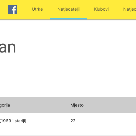
Utrke
Natjecatelji
Klubovi
Natjec
van
gorija
Mjesto
1969 i stariji)
22