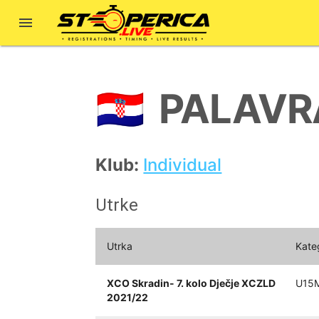

PALAV
🇭🇷
Klub:
Individual
Utrke
Utrka
Kate
XCO Skradin- 7. kolo Dječje XCZLD
U15M
2021/22