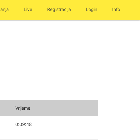
anja
Live
Registracija
Login
Info
Vrijeme
0:09:48