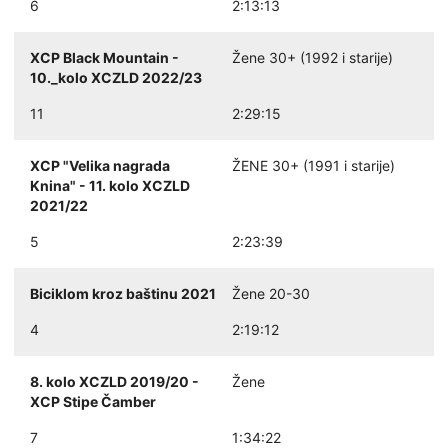
6
2:13:13
XCP Black Mountain -
Žene 30+ (1992 i starije)
10._kolo XCZLD 2022/23
11
2:29:15
XCP "Velika nagrada
ŽENE 30+ (1991 i starije)
Knina" - 11. kolo XCZLD
2021/22
5
2:23:39
Biciklom kroz baštinu 2021
Žene 20-30
4
2:19:12
8. kolo XCZLD 2019/20 -
Žene
XCP Stipe Čamber
7
1:34:22