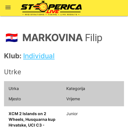

MARKOVINA
🇭🇷
Filip
Klub:
Individual
Utrke
Utrka
Kategorija
Mjesto
Vrijeme
XCM 2 Islands on 2
Junior
Wheels, Husquarna kup
Hrvatske, UCI C3 -