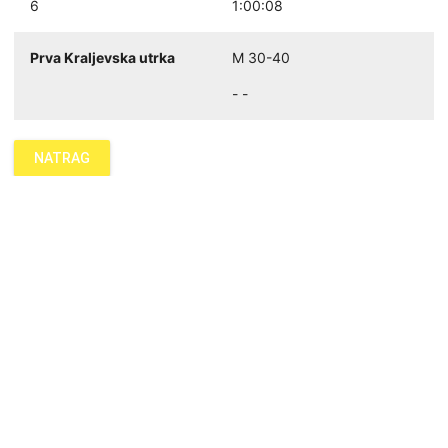
6
1:00:08
Prva Kraljevska utrka
M 30-40
- -
NATRAG