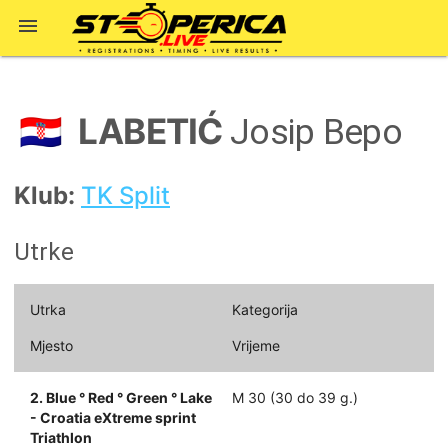

LABETIĆ
🇭🇷
Josip Bepo
Klub:
TK Split
Utrke
Utrka
Kategorija
Mjesto
Vrijeme
2. Blue ° Red ° Green ° Lake
M 30 (30 do 39 g.)
- Croatia eXtreme sprint
Triathlon