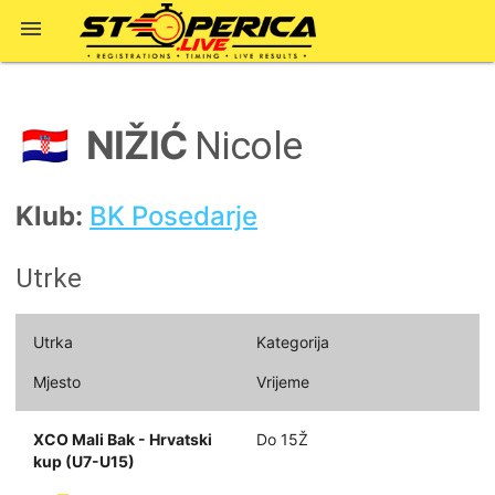

NIŽIĆ
🇭🇷
Nicole
Klub:
BK Posedarje
Utrke
Utrka
Kategorija
Mjesto
Vrijeme
XCO Mali Bak - Hrvatski
Do 15Ž
kup (U7-U15)