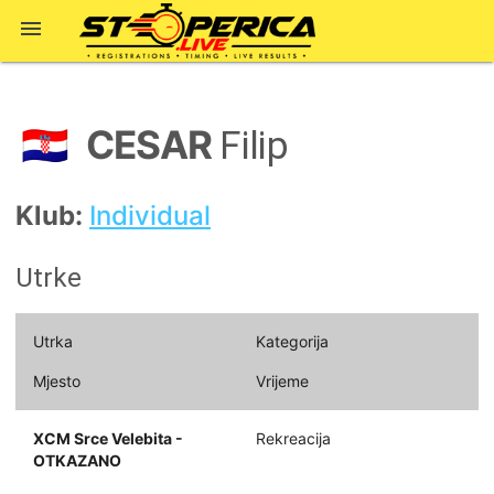

CESAR
🇭🇷
Filip
Klub:
Individual
Utrke
Utrka
Kategorija
Mjesto
Vrijeme
XCM Srce Velebita -
Rekreacija
OTKAZANO