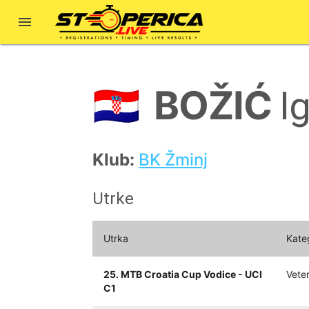

BOŽIĆ
🇭🇷
I
Klub:
BK Žminj
Utrke
Utrka
Kate
25. MTB Croatia Cup Vodice - UCI
Vete
C1