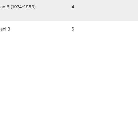
ran B (1974-1983)
4
rani B
6