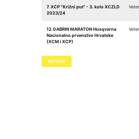
7. XCP "Križni put" - 3. kolo XCZLD
Vete
2023/24
12.GABRIN MARATON Husqvarna
Vete
Nacionalno prvenstvo Hrvatske
(XCM i XCP)
NATRAG