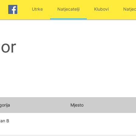
Utrke
Natjecatelji
Klubovi
Natjec
gor
gorija
Mjesto
ran B