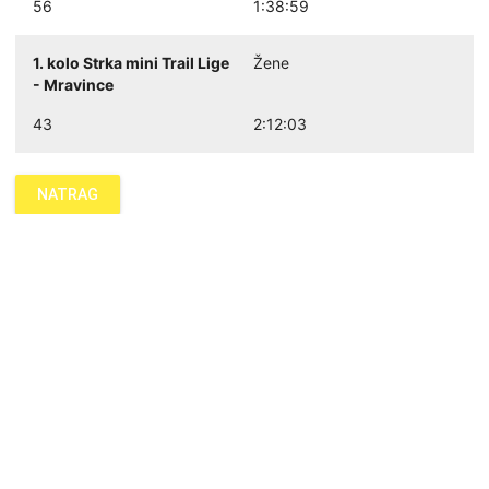
56
1:38:59
1. kolo Strka mini Trail Lige
Žene
- Mravince
43
2:12:03
NATRAG