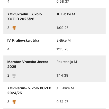
4
0:58:37
XCP Skradin - 7. kolo
🔋 E-bike M
XCZLD 2025/26
3
1:09:25
IV. Kraljevska utrka
E-Bike M
4
1:35:28
Maraton Vransko Jezero
Rekreacija M
2025
2
1:14:39
XCP Perun– 5. kolo XCZLD
⚡ E-bike M
2024/25
3
0:51:27