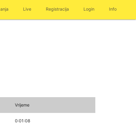
anja
Live
Registracija
Login
Info
Vrijeme
0:01:08