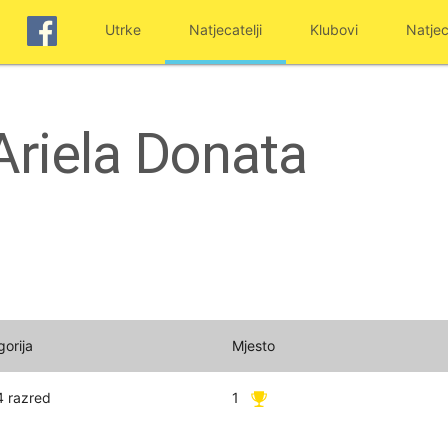
Utrke
Natjecatelji
Klubovi
Natjec
Ariela Donata
gorija
Mjesto
4 razred
1