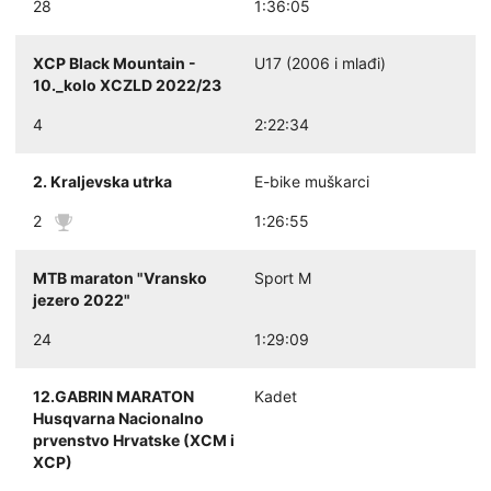
28
1:36:05
XCP Black Mountain -
U17 (2006 i mlađi)
10._kolo XCZLD 2022/23
4
2:22:34
2. Kraljevska utrka
E-bike muškarci
2
1:26:55
MTB maraton "Vransko
Sport M
jezero 2022"
24
1:29:09
12.GABRIN MARATON
Kadet
Husqvarna Nacionalno
prvenstvo Hrvatske (XCM i
XCP)