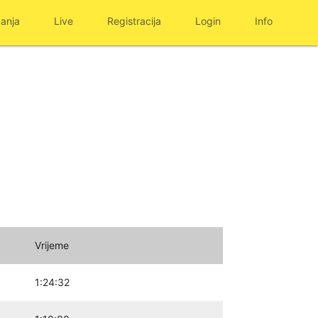
anja
Live
Registracija
Login
Info
Vrijeme
1:24:32