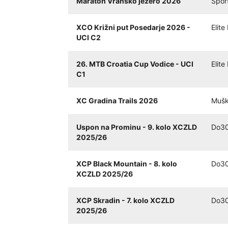
Maraton Vransko jezero 2026
Spor
XCO Križni put Posedarje 2026 -
Elite
UCI C2
26. MTB Croatia Cup Vodice - UCI
Elite
C1
XC Gradina Trails 2026
Mušk
Uspon na Prominu - 9. kolo XCZLD
Do30
2025/26
XCP Black Mountain - 8. kolo
Do30
XCZLD 2025/26
XCP Skradin - 7. kolo XCZLD
Do30
2025/26