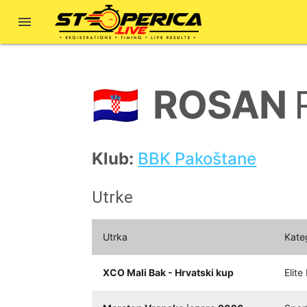

ROSAN
🇭🇷
Klub:
BBK Pakoštane
Utrke
Utrka
Kate
XCO Mali Bak - Hrvatski kup
Elite