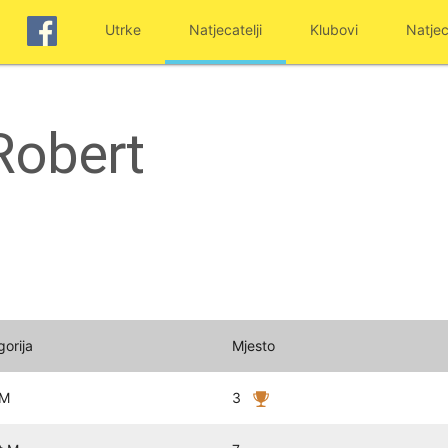
Utrke
Natjecatelji
Klubovi
Natjec
Robert
gorija
Mjesto
 M
3