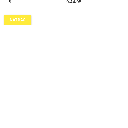
8
0:44:05
NATRAG