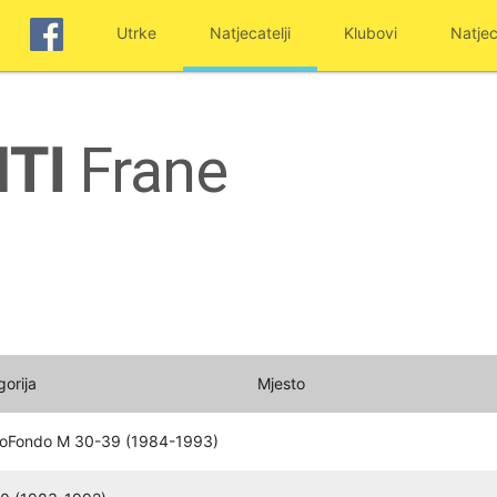
Utrke
Natjecatelji
Klubovi
Natjec
TI
Frane
gorija
Mjesto
oFondo M 30-39 (1984-1993)