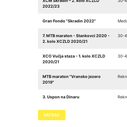
XCM Skradin – 2. kolo XCZLD
30-4
2022/23
Gran Fondo "Skradin 2022"
Medi
7. MTB maraton - Stankovci 2020 -
30-4
2. kolo XCZLD 2020/21
XCO Vučja staza - 1. kolo XCZLD
30-4
2020/21
MTB maraton "Vransko jezero
Rekr
2019"
3. Uspon na Dinaru
Rekr
NATRAG