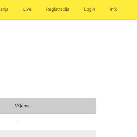
anja
Live
Registracija
Login
Info
Vrijeme
- -