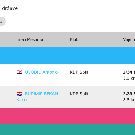
i države
io
Ime i Prezime
Klub
Vrije
UVODIĆ Antonio
KDP Split
2:34:
🇭🇷
3.9 k
BUDIMIR BEKAN
KDP Split
2:39:
🇭🇷
Karlo
3.8 k