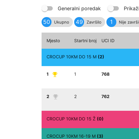
Generalni poredak
Prikaž
50
49
1
Ukupno
Završilo
Nije završ
Mjesto
Startni broj
UCI ID
CROCUP 10KM DO 15 M
(2)
1
1
768
2
2
762
CROCUP 10KM DO 15 Ž
(0)
CROCUP 10KM 16-19 M
(3)