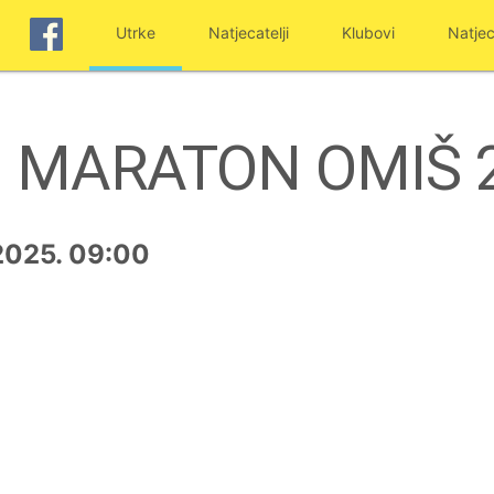
Utrke
Natjecatelji
Klubovi
Natjec
KI MARATON OMIŠ 
2025. 09:00