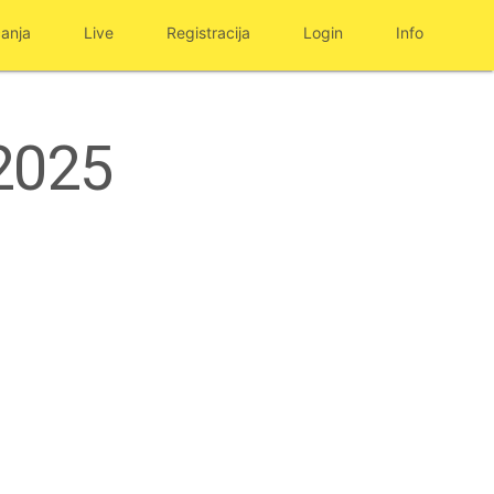
anja
Live
Registracija
Login
Info
2025