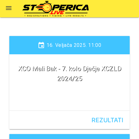

event
16. Veljača 2025. 11:00
XCO Mali Bak - 7. kolo Dječje XCZLD
2024/25
REZULTATI