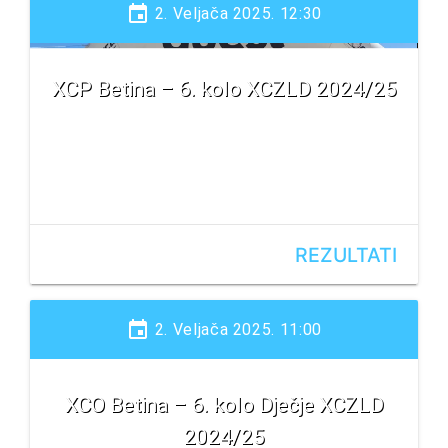
event
2. Veljača 2025. 12:30
XCP Betina – 6. kolo XCZLD 2024/25
REZULTATI
event
2. Veljača 2025. 11:00
XCO Betina – 6. kolo Dječje XCZLD
2024/25