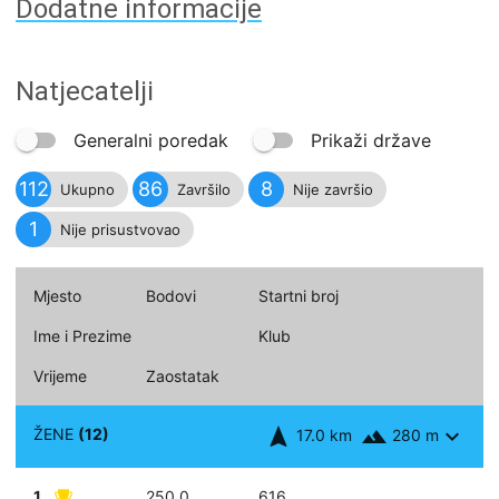
Dodatne informacije
Natjecatelji
Generalni poredak
Prikaži države
112
86
8
Ukupno
Završilo
Nije završio
1
Nije prisustvovao
Mjesto
Bodovi
Startni broj
Ime i Prezime
Klub
Vrijeme
Zaostatak
navigation
landscape
expand_more
ŽENE
(12)
17.0 km
280 m
1
250.0
616