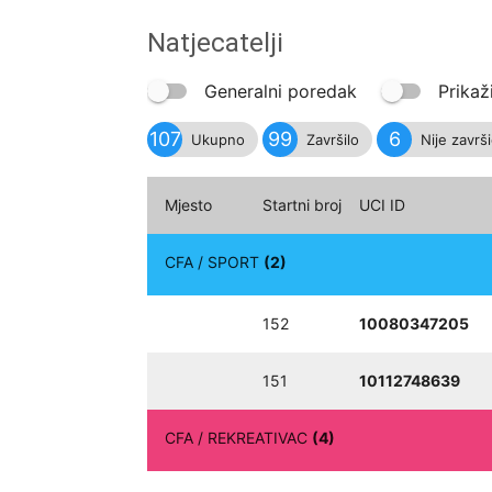
Natjecatelji
Generalni poredak
Prikaž
107
99
6
Ukupno
Završilo
Nije završ
Mjesto
Startni broj
UCI ID
CFA / SPORT
(2)
152
10080347205
151
10112748639
CFA / REKREATIVAC
(4)