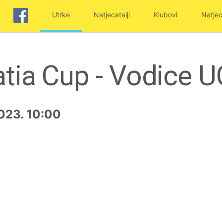
Utrke
Natjecatelji
Klubovi
Natjec
tia Cup - Vodice 
2023. 10:00