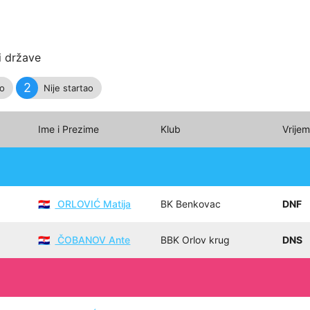
i države
2
io
Nije startao
Ime i Prezime
Klub
Vrije
ORLOVIĆ Matija
BK Benkovac
DNF
🇭🇷
ČOBANOV Ante
BBK Orlov krug
DNS
🇭🇷