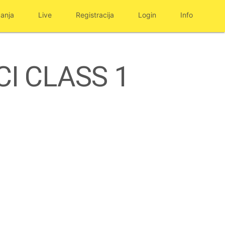
anja
Live
Registracija
Login
Info
UCI CLASS 1