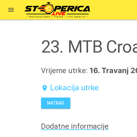

23. MTB Croa
16. Travanj 
Vrijeme utrke:
Lokacija utrke
location_on
NATRAG
Dodatne informacije