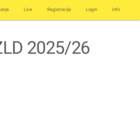
anja
Live
Registracija
Login
Info
CZLD 2025/26