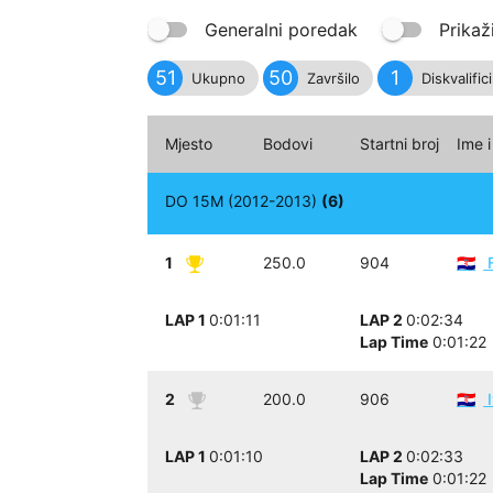
Generalni poredak
Prikaž
51
50
1
Ukupno
Završilo
Diskvalific
Mjesto
Bodovi
Startni broj
Ime 
DO 15M (2012-2013)
(6)
1
250.0
904
F
🇭🇷
LAP 1
0:01:11
LAP 2
0:02:34
Lap Time
0:01:22
2
200.0
906
I
🇭🇷
LAP 1
0:01:10
LAP 2
0:02:33
Lap Time
0:01:22