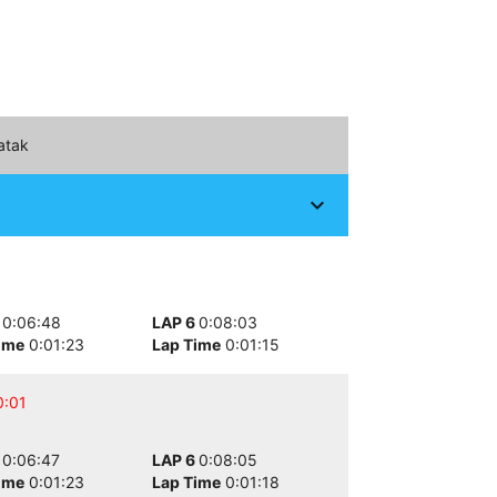
atak
expand_more
5
0:06:48
LAP 6
0:08:03
ime
0:01:23
Lap Time
0:01:15
0:01
5
0:06:47
LAP 6
0:08:05
ime
0:01:23
Lap Time
0:01:18