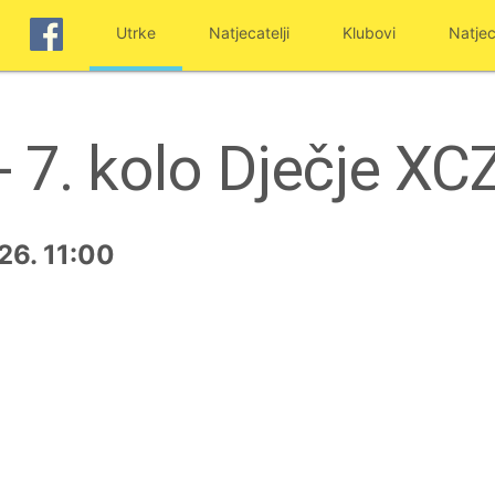
Utrke
Natjecatelji
Klubovi
Natjec
- 7. kolo Dječje X
26. 11:00