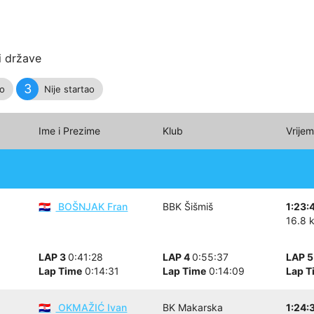
i države
3
io
Nije startao
Ime i Prezime
Klub
Vrije
BOŠNJAK Fran
BBK Šišmiš
1:23:
🇭🇷
16.8 
LAP 3
0:41:28
LAP 4
0:55:37
LAP 
Lap Time
0:14:31
Lap Time
0:14:09
Lap T
OKMAŽIĆ Ivan
BK Makarska
1:24:
🇭🇷