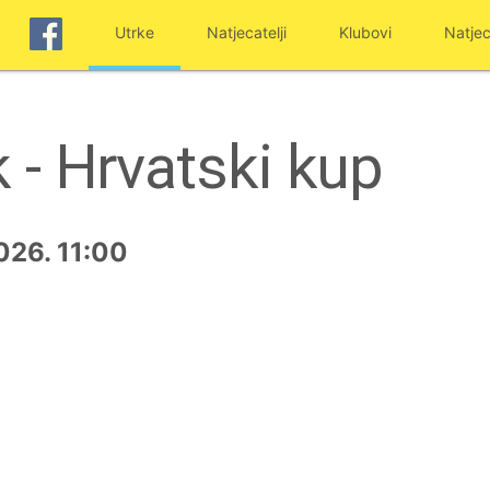
Utrke
Natjecatelji
Klubovi
Natjec
 - Hrvatski kup
026. 11:00