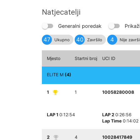
Natjecatelji
Generalni poredak
Prikaž
47
40
4
Ukupno
Završilo
Nije završ
Mjesto
Startni broj
UCI ID
ELITE M
(4)
1
1
10058280008
LAP 1
0:12:54
LAP 2
0:26:56
Lap Time
0:14:02
2
4
10028417849