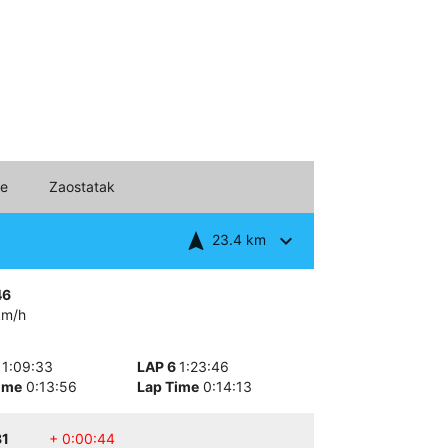
me
Zaostatak
navigation
expand_more
23.4 km
46
km/h
5
1:09:33
LAP 6
1:23:46
ime
0:13:56
Lap Time
0:14:13
31
+ 0:00:44