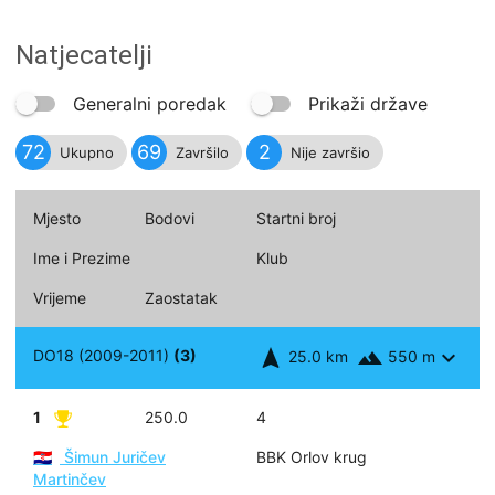
Natjecatelji
Generalni poredak
Prikaži države
72
69
2
Ukupno
Završilo
Nije završio
Mjesto
Bodovi
Startni broj
Ime i Prezime
Klub
Vrijeme
Zaostatak
navigation
landscape
expand_more
DO18 (2009-2011)
(3)
25.0 km
550 m
1
250.0
4
Šimun Juričev
BBK Orlov krug
🇭🇷
Martinčev